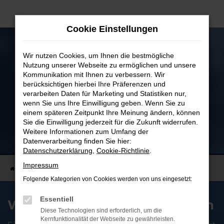
Zum
Hauptinhalt
Cookie Einstellungen
springen
Wir nutzen Cookies, um Ihnen die bestmögliche
Nutzung unserer Webseite zu ermöglichen und unsere
Kommunikation mit Ihnen zu verbessern. Wir
berücksichtigen hierbei Ihre Präferenzen und
verarbeiten Daten für Marketing und Statistiken nur,
wenn Sie uns Ihre Einwilligung geben. Wenn Sie zu
einem späteren Zeitpunkt Ihre Meinung ändern, können
Sie die Einwilligung jederzeit für die Zukunft widerrufen.
Weitere Informationen zum Umfang der
Welches Auto suchen Sie?
Datenverarbeitung finden Sie hier:
Wir können Ihr Wunschfahrzeug besorgen
Datenschutzerklärung
,
Cookie-Richtlinie
.
Impressum
Startseite
Fahrzeugverkauf
Inzahlungnahme
Folgende Kategorien von Cookies werden von uns eingesetzt:
Essentiell
Wir kaufen Ihren Gebrauchten
Diese Technologien sind erforderlich, um die
Kernfunktionalität der Webseite zu gewährleisten.