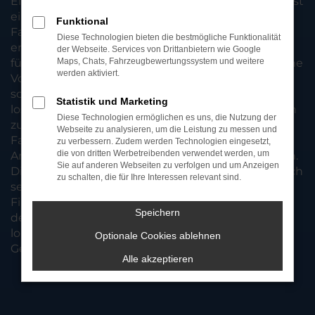
Eine Inzahlungnahme von Gebrauchtfahrzeugen ist
eine beliebte Option für Autokäufer, die ihr altes
Funktional
Fahrzeug loswerden möchten, um ein neues zu
Diese Technologien bieten die bestmögliche Funktionalität
erwerben. Dabei wird das alte Auto als Teilzahlung
der Webseite. Services von Drittanbietern wie Google
für das neue Auto verwendet. Dies bietet zahlreiche
Maps, Chats, Fahrzeugbewertungssystem und weitere
werden aktiviert.
Vorteile, wie zum Beispiel eine bequeme und
schnelle Möglichkeit, das alte Fahrzeug
Statistik und Marketing
loszuwerden, ohne sich um den Verkauf kümmern
Diese Technologien ermöglichen es uns, die Nutzung der
zu müssen. Außerdem kann der Wert des alten
Webseite zu analysieren, um die Leistung zu messen und
Fahrzeugs bei der Inzahlungnahme oft als
zu verbessern. Zudem werden Technologien eingesetzt,
die von dritten Werbetreibenden verwendet werden, um
Anzahlung für das neue Fahrzeug genutzt werden.
Sie auf anderen Webseiten zu verfolgen und um Anzeigen
Dies kann den Kaufpreis des neuen Autos erheblich
zu schalten, die für Ihre Interessen relevant sind.
senken und somit eine erschwinglichere
Finanzierung ermöglichen. Wenn Sie sich also für
Speichern
den Kauf eines neuen Fahrzeugs interessieren,
lohnt es sich, eine Inzahlungnahme Ihres alten
Optionale Cookies ablehnen
Gebrauchtwagens in Betracht zu ziehen.
Alle akzeptieren