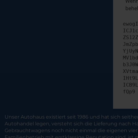
Wenn 
beheb
ewog
ICJ1
ZS12
JmZp
YjUy
MV1b
b3J0
XVtm
IHt9
ICB9
fQp9
Unser Autohaus existiert seit 1986 und hat sich seit
Autohandel legen, versteht sich die Lieferung nach H
Gebrauchtwagens noch nicht einmal die eigenen vier W
Familienbetrieb mit erstklassige Reputation sind, ist