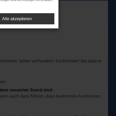
rfolgen und um Anzeigen zu schalten,
Alle akzeptieren
mmter Seiten verhindern. Funktioniert die Seite in
en.
f dem neuesten Stand sind.
rn kann auch dazu führen, dass bestimmte Funktionen