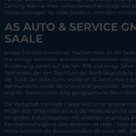
Zahlung-Nahme Ihres vorhandenen Fahrzeugs und einer
Gebrauchtwagen für Halle (Saale) in schmalen monatli
AS AUTO & SERVICE G
SAALE
Knapp 240.000 Einwohner machen Halle an der Saale z
nur wenige Kilometer vom bereits sächsischen Leipzig e
Erwähnung datiert auf das Jahr 806 und einige Jahre 
Salzhandel, der den Reichtum der Stadt begründete. H
der Stadt, der Rote Turm, wurde im 15. Jahrhundert e
Jahrhunderts wurde die Universität gegründet. Sehen
und die Wassertürme. Eine geographische Besonderhei
Die Wirtschaft von Halle / Saale wird unter anderem
finden sich Unternehmen aus der Medienbranche sowie 
ein großes Industriegebiet mit direktem Anschluss an
Fernbahnhof ergänzt. Des Weiteren ist Halle / Saale
Hinzu kommen die Bundessstraßen B6 sowie B80, B9