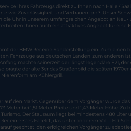
ervice Ihres Fahrzeugs direkt zu Ihnen nach Halle / S
Werte wie Zuverlässigkeit und Vertrauen groß. Unser Sch
d um die Uhr in unserem umfangreichen Angebot an Neu-
terbreiten Ihnen auch ein attraktives Angebot für eine 
immt der BMW 3er eine Sonderstellung ein. Zum einen ha
sten Fahrzeuge aus deutschen Landen, zum anderen ist
n Anfang machte seinerzeit der längst legendäre E21, de
 prägte der alte 3er das Straßenbild die späten 1970er u
 Nierenform am Kühlergrill.
3er auf den Markt. Gegenüber dem Vorgänger wurde da
4,73 Meter bei 1,81 Meter Breite und 1,43 Meter Höhe. Zu
urismo. Der Stauraum liegt bei mindestens 480 Liter und
er ein erstes Facelift, das unter anderem Voll-LED-Sch
arauf geachtet, den erfolgreichen Vorgänger zu adaptie