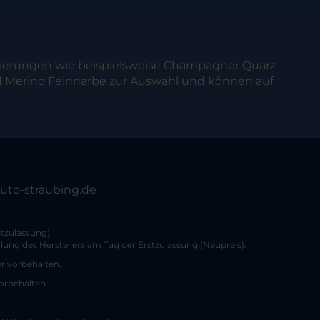
ckierungen wie beispielsweise Champagner Quarz
nd Merino Feinnarbe zur Auswahl und können auf
auto-straubing.de
tzulassung).
ung des Herstellers am Tag der Erstzulassung (Neupreis).
er vorbehalten.
vorbehalten.