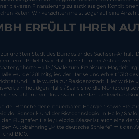
 cleveren Finanzierung zu erstklassigen Konditionen.
chen Raten. Wir verzichten meist sogar auf eine Anzahl
MBH ERFÜLLT IHREN AU
ur größten Stadt des Bundeslandes Sachsen-Anhalt. Die
ntfernt. Beliebt war Halle bereits in der Antike, weil s
später gehörte Halle / Saale zum Erzbistum Magdeburg. 
alle wurde 1281 Mitglied der Hanse und erhielt 1310 da
rrichtet und Halle wurde zur Residenzstadt. Hier wirkt
swert am heutigen Halle / Saale sind die Moritzburg s
t besteht in den Flussinseln und den zahlreichen Brüc
 von der Branche der erneuerbaren Energien sowie Elek
der Sensorik und der Biotechnologie. In Halle / Saale 
 den Flughafen Halle / Leipzig. Dieser ist auch eine d
 an den Autobahnring „Mitteldeutsche Schleife“ mit de
1 und B100.