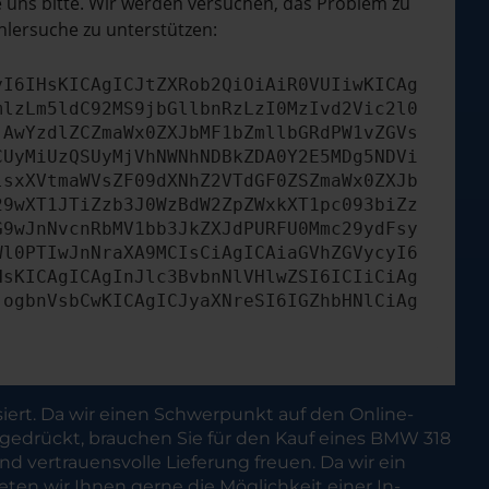
e uns bitte. Wir werden versuchen, das Problem zu
hlersuche zu unterstützen:
yI6IHsKICAgICJtZXRob2QiOiAiR0VUIiwKICAg
mlzLm5ldC92MS9jbGllbnRzLzI0MzIvd2Vic2l0
jAwYzdlZCZmaWx0ZXJbMF1bZmllbGRdPW1vZGVs
CUyMiUzQSUyMjVhNWNhNDBkZDA0Y2E5MDg5NDVi
lsxXVtmaWVsZF09dXNhZ2VTdGF0ZSZmaWx0ZXJb
29wXT1JTiZzb3J0WzBdW2ZpZWxkXT1pc093biZz
G9wJnNvcnRbMV1bb3JkZXJdPURFU0Mmc29ydFsy
Wl0PTIwJnNraXA9MCIsCiAgICAiaGVhZGVycyI6
HsKICAgICAgInJlc3BvbnNlVHlwZSI6ICIiCiAg
jogbnVsbCwKICAgICJyaXNreSI6IGZhbHNlCiAg
iert. Da wir einen Schwerpunkt auf den Online-
usgedrückt, brauchen Sie für den Kauf eines BMW 318
d vertrauensvolle Lieferung freuen. Da wir ein
eten wir Ihnen gerne die Möglichkeit einer In-