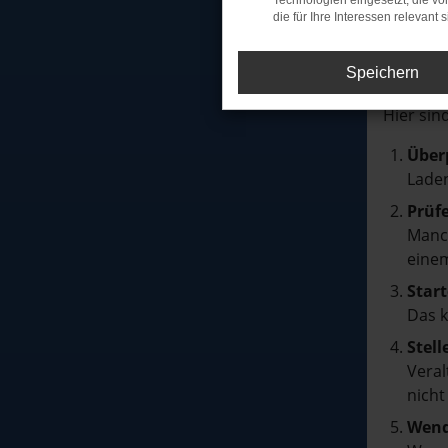
Technologien eingesetzt, die v
die für Ihre Interessen relevant s
FE
Speichern
Beim Lad
Hier sin
Über
Laden
Prüf
Manch
einem
Start
Das 
Stell
Veral
nicht
Wend