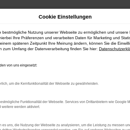
Cookie Einstellungen
e (Saale) günstig kaufen
ie bestmögliche Nutzung unserer Webseite zu ermöglichen und unsere
hierbei Ihre Präferenzen und verarbeiten Daten für Marketing und Stati
lle (Saale) günstig kau
einem späteren Zeitpunkt Ihre Meinung ändern, können Sie die Einwillig
en zum Umfang der Datenverarbeitung finden Sie hier:
Datenschutzerkl
AGEN – IHR GÜNSTIGE
en von uns eingesetzt:
ET
rlich, um die Kernfunktionalität der Webseite zu gewährleisten.
Auf diese Frage existieren eine Reihe von Antworten, 
ung handelt es sich um den perfekten fahrbaren Untersat
r Modellgeneration mit einem hohen Komfort und eine
estmögliche Funktionalität der Webseite. Services von Drittanbietern wie Google 
er Fahrzeugklasse um ein gleichermaßen sparsames wie l
eitere werden aktiviert.
ne an. Jedes Fahrzeug wird vor dem Verkauf umfangrei
ist.
 es uns, die Nutzung der Webseite zu analysieren, um die Leistung zu messen u