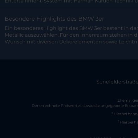
Entertainment-System mit Harman Kardon Technik un
Besondere Highlights des BMW 3er
Ein besonderes Highlight des BMW 3er besteht in der
Metallic auszuwählen. Für den Innenraum stehen in d
Wunsch mit diversen Dekorelementen sowie Leichtmet
Senefelderstraße
Ehemaliger 
1
Der errechnete Preisvorteil sowie die angegebene Erspar
2
Hierbei hande
3
Hierbei h