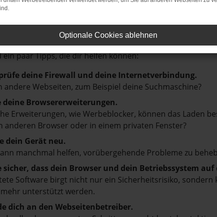
on dritten Werbetreibenden verwendet werden, um Sie auf anderen Webseiten zu ve
ind.
HLER: NETWORK ERROR
Optionale Cookies ablehnen
en ist ein Fehler aufgetreten.
d ein paar Tipps, die dir helfen können:
prüfe deine Firewall und deine Internetverbindung.
 andere Webseiten, zum Beispiel deine Suchmaschine?
e deine Browsererweiterungen.
e Erweiterungen, wie Werbeblocker, können das Laden besti
 anderen Browser oder in einem privaten Fenster?
e dein Gerät neu.
kann manchmal helfen, vorübergehende Probleme zu beheb
e sicher, dass dein Browser und dein Betriebssystem au
tete Software birgt nicht nur ein Sicherheitsrisiko, sonde
 mehr unterstützt werden.
e dich an den Webseitenbetreiber.