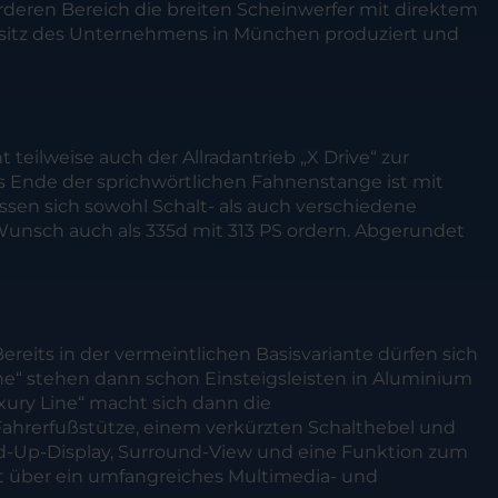
orderen Bereich die breiten Scheinwerfer mit direktem
msitz des Unternehmens in München produziert und
teilweise auch der Allradantrieb „X Drive“ zur
Das Ende der sprichwörtlichen Fahnenstange ist mit
ssen sich sowohl Schalt- als auch verschiedene
Wunsch auch als 335d mit 313 PS ordern. Abgerundet
ereits in der vermeintlichen Basisvariante dürfen sich
ine“ stehen dann schon Einsteigsleisten in Aluminium
xury Line“ macht sich dann die
ahrerfußstütze, einem verkürzten Schalthebel und
ad-Up-Display, Surround-View und eine Funktion zum
ügt über ein umfangreiches Multimedia- und