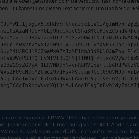
du alle oben genannten Schritte versucht hast, kontaktier
en. Du kannst uns diesen Text schicken, um uns bei der Fe
ICJuYW1lIjogIk5ldHdvcmtFcnJvciIsCiAgImNvbmZpZ
cmwiOiAiaHR0cHM6Ly9hcGkueC5ha3MtcHJvZC5hdWRhc
ZWhpY2xlcz93ZWJzaXRlPTY0M2ZhMmRlNjhiNjRhOWM0M
bHRlclswXVt2YWx1ZV09JTVCJTdCJTIyYXVkYXJpc19pZ
NSUyMiU3RCU1RCZmaWx0ZXJbMF1bb3BdPUlOJmZpbHRlc
dmFsdWVdPSU1QiUyMlVTRUQlMjIlNUQmZmlsdGVyWzFdW
WzBdW29yZGVyXT1ERVNDJnNvcnRbMV1bZmllbGRdPWlzV
aWVsZF09cHJpY2Umc29ydFsyXVtvcmRlcl09QVNDJmxpb
LAogICAgImJvZHkiOiBudWxsLAogICAgImV4cGVjdCI6I
LAogICAgInRpbWVvdXQiOiAwLAogICAgInByb2dyZXNzI
her unter anderem auf BMW 318 Gebrauchtwagen spezialis
alle (Saale) oder in die Umgebung von selbst. Anders a
ände zu verlassen und dürfen sich auf eine schnelle un
 maximale Qualität immer gewährleistet. Des Weiteren bi