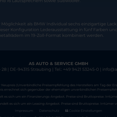
d 16 Lautsprechern sowie Subwoofer.
 Möglichkeit als BMW Individual sechs einzigartige La
ieser Konfiguration Lederausstattung in fünf Farben u
allrädern im 19-Zoll-Format kombiniert werden.
AS AUTO & SERVICE GMBH
 28 | DE-94315 Straubing | Tel.: +49 9421 53245-0 | info@
Neupreis (Unverbindliche Preisempfehlung des Herstellers am Tag der Ers
nis errechnet sich gegenüber der ehemaligen unverbindlichen Preisempfehl
lt es sich um ein Finanzierungs-Angebot. Preise sind Bruttopreise. Irrtüm
andelt es sich um ein Leasing-Angebot. Preise sind Bruttopreise. Irrtümer 
Impressum
Datenschutz
Cookie Einstellungen