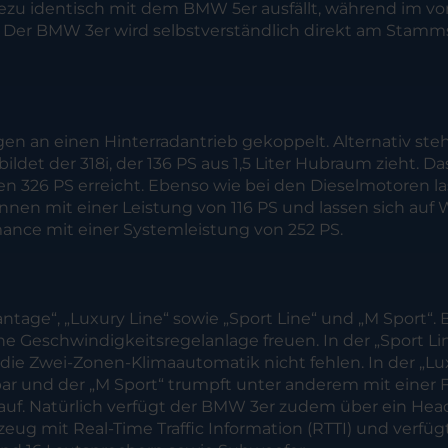
ahezu identisch mit dem BMW 5er ausfällt, während im v
 Der BMW 3er wird selbstverständlich direkt am Stam
 an einen Hinterradantrieb gekoppelt. Alternativ steht 
ldet der 318i, der 136 PS aus 1,5 Liter Hubraum zieht. 
n 326 PS erreicht. Ebenso wie bei den Dieselmotoren la
nen mit einer Leistung von 116 PS und lassen sich auf 
mance mit einer Systemleistung von 252 PS.
age“, „Luxury Line“ sowie „Sport Line“ und „M Sport“. B
ine Geschwindigkeitsregelanlage freuen. In der „Sport L
 die Zwei-Zonen-Klimaautomatik nicht fehlen. In der „Lu
 und der „M Sport“ trumpft unter anderem mit einer F
 auf. Natürlich verfügt der BMW 3er zudem über ein He
zeug mit Real-Time Traffic Information (RTTI) und verf