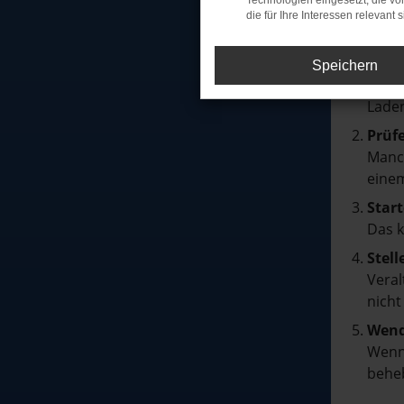
Technologien eingesetzt, die v
die für Ihre Interessen relevant s
Beim Lad
Hier sin
Speichern
Über
Laden
Prüf
Manch
einem
Start
Das 
Stell
Veral
nicht
Wend
Wenn 
beheb