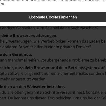
on dritten Werbetreibenden verwendet werden, um Sie auf anderen Webseiten zu ve
ind.
en ist ein Fehler aufgetreten.
d ein paar Tipps, die dir helfen können:
Optionale Cookies ablehnen
prüfe deine Firewall und deine Internetverbindung.
 andere Webseiten, zum Beispiel deine Suchmaschine?
e deine Browsererweiterungen.
e Erweiterungen, wie Werbeblocker, können das Laden besti
 anderen Browser oder in einem privaten Fenster?
e dein Gerät neu.
kann manchmal helfen, vorübergehende Probleme zu beheb
e sicher, dass dein Browser und dein Betriebssystem au
tete Software birgt nicht nur ein Sicherheitsrisiko, sonde
 mehr unterstützt werden.
e dich an den Webseitenbetreiber.
du alle oben genannten Schritte versucht hast, kontaktier
en. Du kannst uns diesen Text schicken, um uns bei der Fe