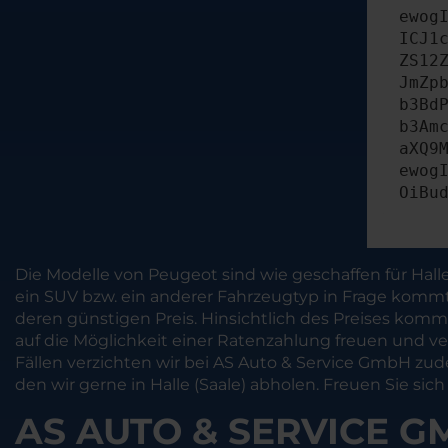
ewog
ICJ1
ZS12
JmZp
b3Bd
b3Am
aXQ9
ewog
OiBu
Die Modelle von Peugeot sind wie geschaffen für Halle
ein SUV bzw. ein anderer Fahrzeugtyp in Frage kommt.
deren günstigen Preis. Hinsichtlich des Preises komm
auf die Möglichkeit einer Ratenzahlung freuen und v
Fällen verzichten wir bei AS Auto & Service GmbH zu
den wir gerne in Halle (Saale) abholen. Freuen Sie s
AS AUTO & SERVICE G