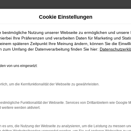
Cookie Einstellungen
ie bestmögliche Nutzung unserer Webseite zu ermöglichen und unsere
hierbei Ihre Präferenzen und verarbeiten Daten für Marketing und Stati
) günstig kaufen
einem späteren Zeitpunkt Ihre Meinung ändern, können Sie die Einwillig
en zum Umfang der Datenverarbeitung finden Sie hier:
Datenschutzerkl
 FÜR HALLE (SAALE) O
en von uns eingesetzt:
Peugeot für Halle (Saale) online zu kaufen? Wir bei AS
en durch unser umfassendes Angebot. Fahrzeuge Peugeot
rlich, um die Kernfunktionalität der Webseite zu gewährleisten.
 niederschlägt. Wenn Sie sich für die Zusammenarbeit mi
hen Beratung. Ein entscheidender Pluspunkt besteht da
en somit noch nicht einmal Ihre eigenen vier Wände zu ve
estmögliche Funktionalität der Webseite. Services von Drittanbietern wie Google 
eitere werden aktiviert.
HLER: NETWORK ERROR
 es uns, die Nutzung der Webseite zu analysieren, um die Leistung zu messen u