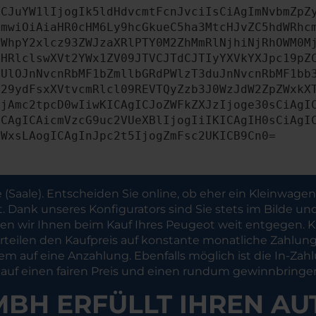
ICJuYW1lIjogIk5ldHdvcmtFcnJvciIsCiAgImNvbmZpZ
cmwiOiAiaHR0cHM6Ly9hcGkueC5ha3MtcHJvZC5hdWRhc
ZWhpY2xlcz93ZWJzaXRlPTY0M2ZhMmRlNjhiNjRhOWM0M
bHRlclswXVt2YWx1ZV09JTVCJTdCJTIyYXVkYXJpc19pZ
PUlOJnNvcnRbMF1bZmllbGRdPWlzT3duJnNvcnRbMF1bb
c29ydFsxXVtvcmRlcl09REVTQyZzb3J0WzJdW2ZpZWxkX
MjAmc2tpcD0wIiwKICAgICJoZWFkZXJzIjoge30sCiAgI
ICAgICAicmVzcG9uc2VUeXBlIjogIiIKICAgIH0sCiAgI
dWxsLAogICAgInJpc2t5IjogZmFsc2UKICB9Cn0=
 (Saale). Entscheiden Sie online, ob eher ein Kleinwage
 Dank unseres Konfigurators sind Sie stets im Bilde un
en wir Ihnen beim Kauf Ihres Peugeot weit entgegen. Kä
erteilen den Kaufpreis auf konstante monatliche Zahlun
dem auf eine Anzahlung. Ebenfalls möglich ist die In
ich auf einen fairen Preis und einen rundum gewinnbring
MBH ERFÜLLT IHREN AU