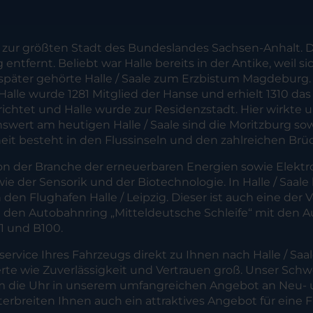
ur größten Stadt des Bundeslandes Sachsen-Anhalt. Die
ntfernt. Beliebt war Halle bereits in der Antike, weil s
später gehörte Halle / Saale zum Erzbistum Magdeburg. 
alle wurde 1281 Mitglied der Hanse und erhielt 1310 da
rrichtet und Halle wurde zur Residenzstadt. Hier wirkt
swert am heutigen Halle / Saale sind die Moritzburg s
t besteht in den Flussinseln und den zahlreichen Brüc
 von der Branche der erneuerbaren Energien sowie Elek
der Sensorik und der Biotechnologie. In Halle / Saale 
 den Flughafen Halle / Leipzig. Dieser ist auch eine d
 an den Autobahnring „Mitteldeutsche Schleife“ mit de
1 und B100.
ervice Ihres Fahrzeugs direkt zu Ihnen nach Halle / S
Werte wie Zuverlässigkeit und Vertrauen groß. Unser Sch
d um die Uhr in unserem umfangreichen Angebot an Neu-
terbreiten Ihnen auch ein attraktives Angebot für eine 