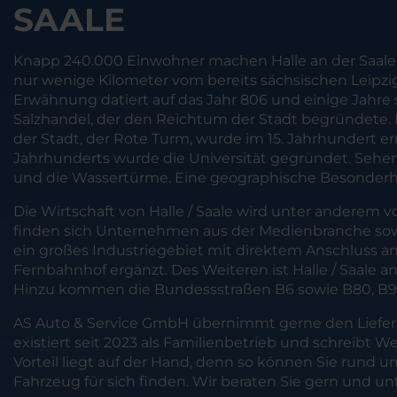
SAALE
Knapp 240.000 Einwohner machen Halle an der Saale z
nur wenige Kilometer vom bereits sächsischen Leipzig e
Erwähnung datiert auf das Jahr 806 und einige Jahre 
Salzhandel, der den Reichtum der Stadt begründete. H
der Stadt, der Rote Turm, wurde im 15. Jahrhundert e
Jahrhunderts wurde die Universität gegründet. Sehen
und die Wassertürme. Eine geographische Besonderhei
Die Wirtschaft von Halle / Saale wird unter anderem
finden sich Unternehmen aus der Medienbranche sowie 
ein großes Industriegebiet mit direktem Anschluss an
Fernbahnhof ergänzt. Des Weiteren ist Halle / Saale
Hinzu kommen die Bundessstraßen B6 sowie B80, B9
AS Auto & Service GmbH übernimmt gerne den Liefers
existiert seit 2023 als Familienbetrieb und schreibt 
Vorteil liegt auf der Hand, denn so können Sie run
Fahrzeug für sich finden. Wir beraten Sie gern und un