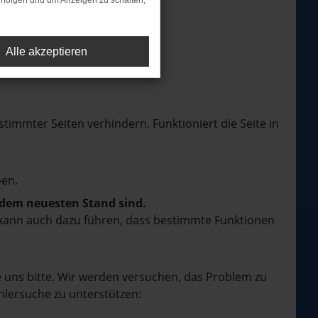
rfolgen und um Anzeigen zu schalten,
Alle akzeptieren
mmter Seiten verhindern. Funktioniert die Seite in
en.
f dem neuesten Stand sind.
rn kann auch dazu führen, dass bestimmte Funktionen
e uns bitte. Wir werden versuchen, das Problem zu
hlersuche zu unterstützen: