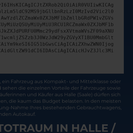
yI6IHsKICAgICJtZXRob2QiOiAiR0VUIiwKICAg
mlzLm5ldC92MS9jbGllbnRzLzI0MzIvd2Vic2l0
jAwYzdlZCZmaWx0ZXJbMF1bZmllbGRdPW1vZGVs
CUyMiUzQSUyMiUyMiU3RCU1RCZmaWx0ZXJbMF1b
3JkZXJdPURFU0Mmc29ydFsxXVtmaWVsZF09aXNU
T1wcmljZSZzb3J0WzJdW29yZGVyXT1BU0MmbGlt
CAiYm9keSI6IG51bGwsCiAgICAiZXhwZWN0Ijog
CAidGltZW91dCI6IDAsCiAgICAicHJvZ3Jlc3Mi
n, ein Fahrzeug aus Kompakt- und Mittelklasse oder
d sehen die einzelnen Vorteile der Fahrzeuge sowie
uferinnen und Käufer aus Halle (Saale) dürfen sich
gen, die kaum das Budget belasten. In den meisten
-Zahlung-Nahme Ihres bestehenden Gebrauchtwagens,
enden Autokauf.
TOTRAUM IN HALLE /