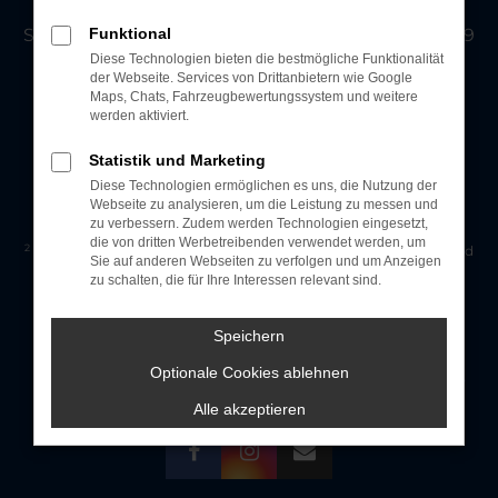
AS AUTO & SERVICE GMBH
Senefelderstraße 28 | DE-94315 Straubing | Tel.: +49
Funktional
9421 53245-0 | info@auto-straubing.de
Diese Technologien bieten die bestmögliche Funktionalität
der Webseite. Services von Drittanbietern wie Google
Maps, Chats, Fahrzeugbewertungssystem und weitere
werden aktiviert.
Ehemaliger Neupreis (Unverbindliche Preisempfehlung des
1
Herstellers am Tag der Erstzulassung).
Statistik und Marketing
Der errechnete Preisvorteil sowie die angegebene Ersparnis
errechnet sich gegenüber der ehemaligen unverbindlichen
Diese Technologien ermöglichen es uns, die Nutzung der
Preisempfehlung des Herstellers am Tag der Erstzulassung
Webseite zu analysieren, um die Leistung zu messen und
(Neupreis).
zu verbessern. Zudem werden Technologien eingesetzt,
die von dritten Werbetreibenden verwendet werden, um
2
Hierbei handelt es sich um ein Finanzierungs-Angebot. Preise sind
Sie auf anderen Webseiten zu verfolgen und um Anzeigen
Bruttopreise. Irrtümer vorbehalten.
zu schalten, die für Ihre Interessen relevant sind.
3
Hierbei handelt es sich um ein Leasing-Angebot. Preise sind
Bruttopreise. Irrtümer vorbehalten.
Speichern
Impressum
Datenschutz
Cookie Einstellungen
Optionale Cookies ablehnen
© 2026 AS Auto & Service GmbH | Senefelderstraße 28 | DE-94315
Straubing | info@auto-straubing.de |
Webdesign by audaris.de
Alle akzeptieren