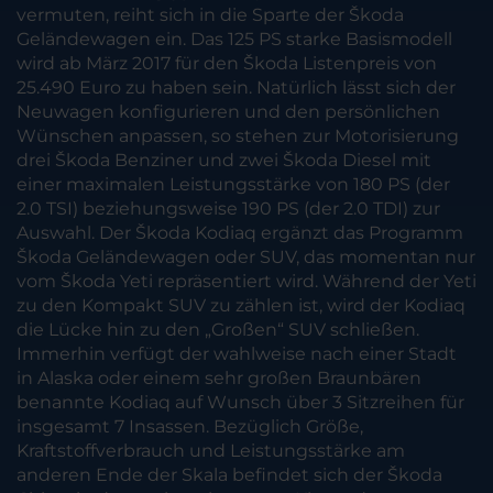
vermuten, reiht sich in die Sparte der Škoda
Geländewagen ein. Das 125 PS starke Basismodell
wird ab März 2017 für den Škoda Listenpreis von
25.490 Euro zu haben sein. Natürlich lässt sich der
Neuwagen konfigurieren und den persönlichen
Wünschen anpassen, so stehen zur Motorisierung
drei Škoda Benziner und zwei Škoda Diesel mit
einer maximalen Leistungsstärke von 180 PS (der
2.0 TSI) beziehungsweise 190 PS (der 2.0 TDI) zur
Auswahl. Der Škoda Kodiaq ergänzt das Programm
Škoda Geländewagen oder SUV, das momentan nur
vom Škoda Yeti repräsentiert wird. Während der Yeti
zu den Kompakt SUV zu zählen ist, wird der Kodiaq
die Lücke hin zu den „Großen“ SUV schließen.
Immerhin verfügt der wahlweise nach einer Stadt
in Alaska oder einem sehr großen Braunbären
benannte Kodiaq auf Wunsch über 3 Sitzreihen für
insgesamt 7 Insassen. Bezüglich Größe,
Kraftstoffverbrauch und Leistungsstärke am
anderen Ende der Skala befindet sich der Škoda