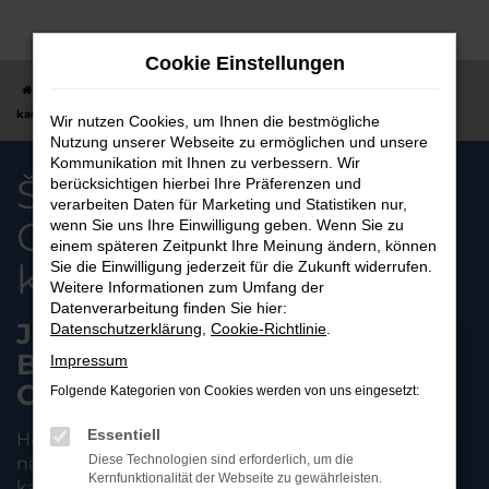
Zum
Hauptinhalt
Cookie Einstellungen
springen
Startseite
Bergisch Gladbach
Škoda in Bergisch Gladbach günstig
kaufen
Wir nutzen Cookies, um Ihnen die bestmögliche
Nutzung unserer Webseite zu ermöglichen und unsere
Kommunikation mit Ihnen zu verbessern. Wir
Škoda in Bergisch
berücksichtigen hierbei Ihre Präferenzen und
verarbeiten Daten für Marketing und Statistiken nur,
Gladbach günstig
wenn Sie uns Ihre Einwilligung geben. Wenn Sie zu
einem späteren Zeitpunkt Ihre Meinung ändern, können
kaufen
Sie die Einwilligung jederzeit für die Zukunft widerrufen.
Weitere Informationen zum Umfang der
Datenverarbeitung finden Sie hier:
JETZT IHREN ŠKODA FÜR
Datenschutzerklärung
,
Cookie-Richtlinie
.
BERGISCH GLADBACH
Impressum
ONLINE KAUFEN
Folgende Kategorien von Cookies werden von uns eingesetzt:
Essentiell
Haben Sie schon einmal daran gedacht, Ihren
Diese Technologien sind erforderlich, um die
nächsten Škoda für Bergisch Gladbach online zu
Kernfunktionalität der Webseite zu gewährleisten.
kaufen? Wir bei AS Auto & Service GmbH bieten