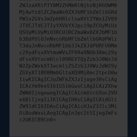
ZWJzaXRlPTY0M2ZhMmRlNjhiNjRhOWM0
MjAwYzdlZCZmaWx0ZXJbMF1bZmllbGRd
PW1vZGVsJmZpbHRlclswXVt2YWx1ZV09
JTVCJTdCJTIyYXVkYXJpc19pZCUyMiUz
QSUyMiUyMiU3RCU1RCZmaWx0ZXJbMF1b
b3BdPUlOJnNvcnRbMF1bZmllbGRdPWlz
T3duJnNvcnRbMF1bb3JkZXJdPURFU0Mm
c29ydFsxXVtmaWVsZF09aXNUb3Amc29y
dFsxXVtvcmRlcl09REVTQyZzb3J0WzJd
W2ZpZWxkXT1wcmljZSZzb3J0WzJdW29y
ZGVyXT1BU0MmbGltaXQ9MjAmc2tpcD0w
IiwKICAgICJoZWFkZXJzIjoge30sCiAg
ICAiYm9keSI6IG51bGwsCiAgICAiZXhw
ZWN0IjogewogICAgICAicmVzcG9uc2VU
eXBlIjogIiIKICAgIH0sCiAgICAidGlt
ZW91dCI6IDAsCiAgICAicHJvZ3Jlc3Mi
OiBudWxsLAogICAgInJpc2t5IjogZmFs
c2UKICB9Cn0=