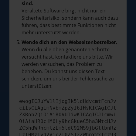
sind.
Veraltete Software birgt nicht nur ein
Sicherheitsrisiko, sondern kann auch dazu
führen, dass bestimmte Funktionen nicht
mehr unterstützt werden.
Wende dich an den Webseitenbetreiber.
Wenn du alle oben genannten Schritte
versucht hast, kontaktiere uns bitte. Wir
werden versuchen, das Problem zu
beheben. Du kannst uns diesen Text
schicken, um uns bei der Fehlersuche zu
unterstützen:
ewogICJuYW1lIjogIk5ldHdvcmtFcnJv
ciIsCiAgImNvbmZpZyI6IHsKICAgICJt
ZXRob2QiOiAiR0VUIiwKICAgICJ1cmwi
OiAiaHR0cHM6Ly9hcGkueC5ha3MtcHJv
ZC5hdWRhcmlzLm5ldC92MS9jbGllbnRz
LzI0MzIvd2Vic2l0ZS12ZWhpY2xlcz93