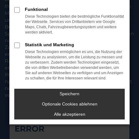
Ihnen bereits seit vielen Jahren diese zeitsparende
Funktional
Möglichkeit und überzeugen durch unser
Diese Technologien bieten die bestmögliche Funktionalität
umfassendes Angebot. Fahrzeuge Škoda für
der Webseite. Services von Drittanbietern wie Google
Bergisch Gladbach und andere Städte sind unsere
Maps, Chats, Fahrzeugbewertungssystem und weitere
werden aktiviert.
Spezialität, was sich in besonders günstigen Preisen
niederschlägt. Wenn Sie sich für die
Statistik und Marketing
Zusammenarbeit mit unserem Familienbetrieb
Diese Technologien ermöglichen es uns, die Nutzung der
entscheiden, profitieren Sie von erstklassigen
Webseite zu analysieren, um die Leistung zu messen und
Rabatten und einer umfangreichen Beratung. Ein
zu verbessern. Zudem werden Technologien eingesetzt,
entscheidender Pluspunkt besteht darin, dass wir
die von dritten Werbetreibenden verwendet werden, um
Sie auf anderen Webseiten zu verfolgen und um Anzeigen
Ihren Škoda nach dem Onlinekauf direkt zu Ihnen
zu schalten, die für Ihre Interessen relevant sind.
nach Bergisch Gladbach liefern. Sie brauchen somit
noch nicht einmal Ihre eigenen vier Wände zu
Speichern
verlassen.
Optionale Cookies ablehnen
Alle akzeptieren
FEHLER: NETWORK
ERROR