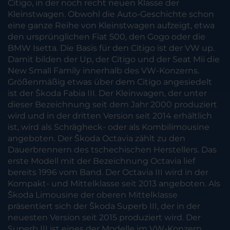
Citigo, in der noch recht neuen Klasse der
Kleinstwagen. Obwohl die Auto-Geschichte schon
eine ganze Reihe von Kleinstwagen aufzeigt, etwa
den ursprünglichen Fiat 500, den Gogo oder die
BMW Isetta. Die Basis für den Citigo ist der VW up.
Damit bilden der Up, der Citigo und der Seat Mii die
New Small Family innerhalb des VW-Konzerns.
Größenmäßig etwas über dem Citigo angesiedelt
ist der Škoda Fabia III. Der Kleinwagen, der unter
dieser Bezeichnung seit dem Jahr 2000 produziert
wird und in der dritten Version seit 2014 erhältlich
ist, wird als Schrägheck- oder als Kombilimousine
angeboten. Der Škoda Octavia zählt zu den
Dauerbrennern des tschechischen Herstellers. Das
erste Modell mit der Bezeichnung Octavia lief
bereits 1996 vom Band. Der Octavia III wird in der
Kompakt- und Mittelklasse seit 2013 angeboten. Als
Škoda Limousine der oberen Mittelklasse
präsentiert sich der Škoda Superb III, der in der
neuesten Version seit 2015 produziert wird. Der
Superb III ist eines der Modelle im VW-Konzern,